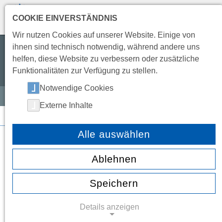
COOKIE EINVERSTÄNDNIS
TRANSLATE
Wir nutzen Cookies auf unserer Website. Einige von
ihnen sind technisch notwendig, während andere uns
Wir wollen eine Schule leben,
helfen, diese Website zu verbessern oder zusätzliche
die offen, freundlich, entwicklungsfähig
Funktionalitäten zur Verfügung zu stellen.
und partnerschaftlich ist.
Notwendige Cookies
Externe Inhalte
SERVICE NEWS
2026
Alle auswählen
Juli 2026
(3 Einträge)
Ablehnen
Juni 2026
(4 Einträge)
Mai 2026
(3 Einträge)
Speichern
April 2026
(4 Einträge)
März 2026
(7 Einträge)
Details anzeigen
Februar 2026
(6 Einträge)