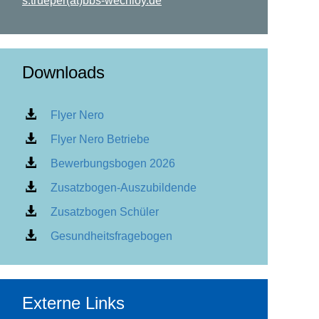
s.trueper(at)bbs-wechloy.de
Downloads
Flyer Nero
Flyer Nero Betriebe
Bewerbungsbogen 2026
Zusatzbogen-Auszubildende
Zusatzbogen Schüler
Gesundheitsfragebogen
Externe Links