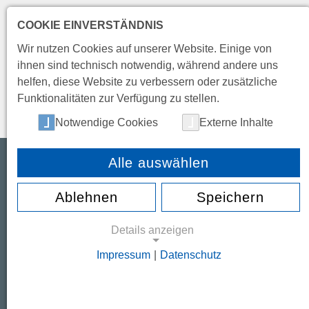
TELEFON 0441 2182-0 |
INFO(AT)BBS-WECHLOY.DE
COOKIE EINVERSTÄNDNIS
Wir nutzen Cookies auf unserer Website. Einige von
ihnen sind technisch notwendig, während andere uns
helfen, diese Website zu verbessern oder zusätzliche
Funktionalitäten zur Verfügung zu stellen.
Notwendige Cookies
Externe Inhalte
SCHULE
BILDUNGSANGEBOT
INTERNATIO
Alle auswählen
Ablehnen
Speichern
Wir wollen eine Schule leben
Details anzeigen
die offen, freundlich, entwick
Impressum
|
Datenschutz
und partnerschaftlich ist.