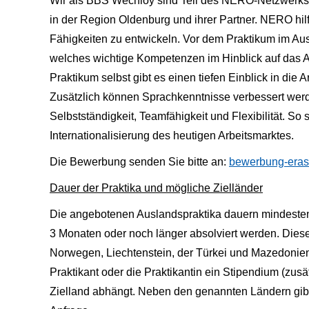
Wir als BBS Wechloy sind Teil des NERO-Netzwerks.
in der Region Oldenburg und ihrer Partner. NERO hilf
Fähigkeiten zu entwickeln. Vor dem Praktikum im Ausla
welches wichtige Kompetenzen im Hinblick auf das A
Praktikum selbst gibt es einen tiefen Einblick in die
Zusätzlich können Sprachkenntnisse verbessert wer
Selbstständigkeit, Teamfähigkeit und Flexibilität. So
Internationalisierung des heutigen Arbeitsmarktes.
Die Bewerbung senden Sie bitte an:
bewerbung-eras
Dauer der Praktika und mögliche Zielländer
Die angebotenen Auslandspraktika dauern mindesten
3 Monaten oder noch länger absolviert werden. Dieses
Norwegen, Liechtenstein, der Türkei und Mazedonien
Praktikant oder die Praktikantin ein Stipendium (zu
Zielland abhängt. Neben den genannten Ländern gibt