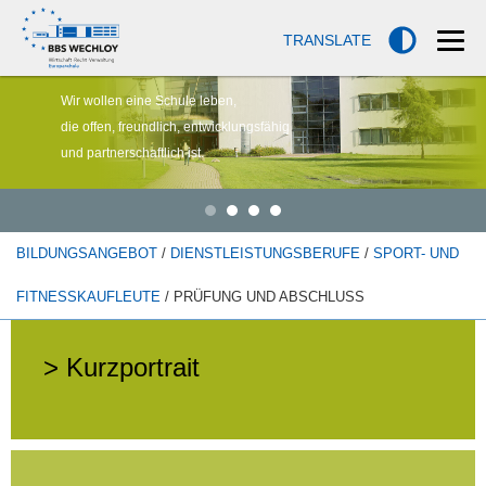
TRANSLATE
Wir wollen eine Schule leben,
die offen, freundlich, entwicklungsfähig
und partnerschaftlich ist.
BILDUNGSANGEBOT
/
DIENSTLEISTUNGSBERUFE
/
SPORT- UND
FITNESSKAUFLEUTE
/ PRÜFUNG UND ABSCHLUSS
> Kurzportrait