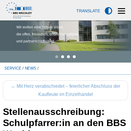
TRANSLATE
Wir wollen eine Schule leben,
die offen, freundlich, entwicklungsfähig
und partnerschaftlich ist.
SERVICE
/
NEWS
/
←
Mit Herz verabschiedet – feierlicher Abschluss der
Kaufleute im Einzelhandel
Stellenausschreibung:
Schulpfarrer:in an den BBS