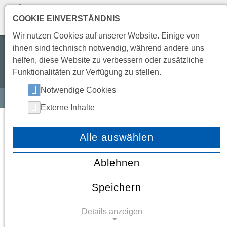
COOKIE EINVERSTÄNDNIS
TRANSLATE
Wir nutzen Cookies auf unserer Website. Einige von
ihnen sind technisch notwendig, während andere uns
Wir wollen eine Schule leben,
helfen, diese Website zu verbessern oder zusätzliche
die offen, freundlich, entwicklungsfähig
Funktionalitäten zur Verfügung zu stellen.
und partnerschaftlich ist.
Notwendige Cookies
Externe Inhalte
SERVICE
/
NEWS
/
Alle auswählen
←
So groß wie noch nie: 13. Weiterbildungsmesse für
Ablehnen
Bankazubis an den BBS Wechloy
Viele Wege - ein Europa: Europatag der Oldenburger
Speichern
Schulen 2026
→
Details anzeigen