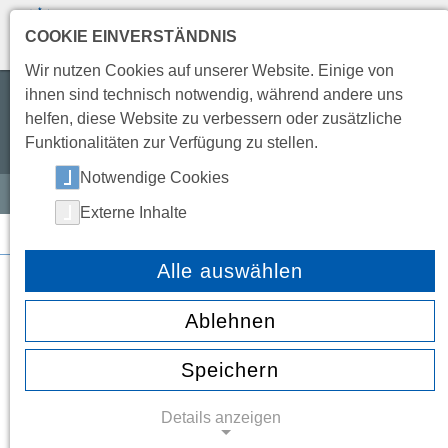
COOKIE EINVERSTÄNDNIS
TRANSLATE
Wir nutzen Cookies auf unserer Website. Einige von
ihnen sind technisch notwendig, während andere uns
Wir wollen eine Schule leben,
helfen, diese Website zu verbessern oder zusätzliche
die offen, freundlich, entwicklungsfähig
Funktionalitäten zur Verfügung zu stellen.
und partnerschaftlich ist.
Notwendige Cookies
Externe Inhalte
SERVICE
/
KALENDER
/
Alle auswählen
←
Adventsgottesdienst
Ablehnen
Basketballturnier BG Logistik
→
Speichern
Mündliche
Details anzeigen
Abschlussprüfungen RENO