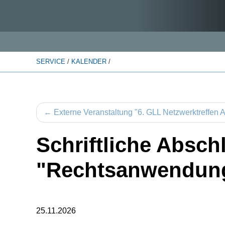
SERVICE
/
KALENDER
/
←
Externe Veranstaltung "6. GLL Netzwerktreffen
Schriftliche Absc
"Rechtsanwendun
25.11.2026