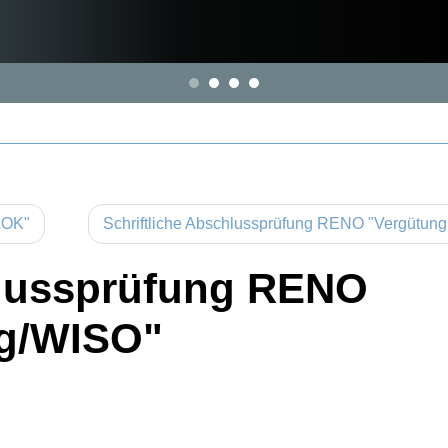
 AOK"
Schriftliche Abschlussprüfung RENO "Vergütung 
hlussprüfung RENO
g/WISO"