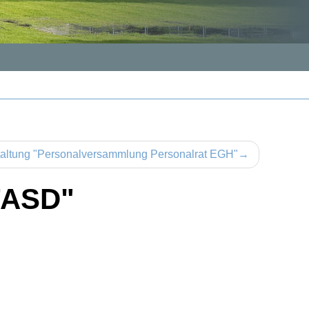
taltung "Personalversammlung Personalrat EGH"
→
 FASD"