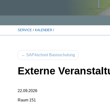
SERVICE
/
KALENDER
/
←
SAP4school Basisschulung
Externe Veranstal
22.09.2026
Raum 151