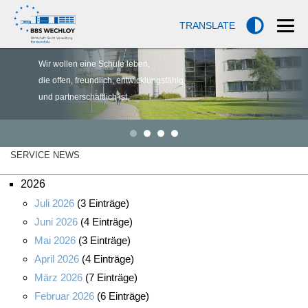
TRANSLATE
Wir wollen eine Schule leben,
die offen, freundlich, entwicklungsfähig
und partnerschaftlich ist.
SERVICE NEWS
2026
Juli 2026
(3 Einträge)
Juni 2026
(4 Einträge)
Mai 2026
(3 Einträge)
April 2026
(4 Einträge)
März 2026
(7 Einträge)
Februar 2026
(6 Einträge)