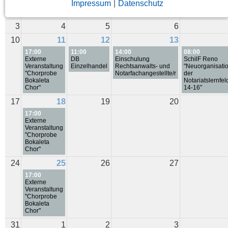
Impressum
|
Datenschutz
3
4
5
6
10
11
12
13
17:00
11:00
14:00
08:00
Externe
DB
Einschulung
SchilF Reno
Veranstaltung
Einzelhandel
Rechtsanwalts- und
"Neuorganisati
"Chorprobe
Notarfachangestellte/r
der
Bokaleta
Notariatslernfel
Chor"
14-16"
17
18
19
20
17:00
Externe
Veranstaltung
"Chorprobe
Bokaleta
Chor"
24
25
26
27
17:00
Externe
Veranstaltung
"Chorprobe
Bokaleta
Chor"
31
1
2
3