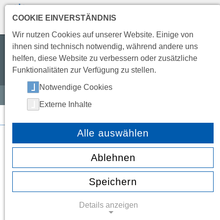
COOKIE EINVERSTÄNDNIS
TRANSLATE
Wir nutzen Cookies auf unserer Website. Einige von
ihnen sind technisch notwendig, während andere uns
Wir wollen eine Schule leben,
helfen, diese Website zu verbessern oder zusätzliche
die offen, freundlich, entwicklungsfähig
Funktionalitäten zur Verfügung zu stellen.
und partnerschaftlich ist.
Notwendige Cookies
Externe Inhalte
SERVICE
/ KALENDER
Kalender
Alle auswählen
Ablehnen
Speichern
August 2026
← Juli 2026
September
Details anzeigen
Mo.
Di.
Mi.
Do.
Fr.