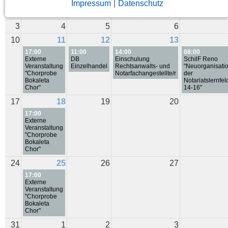
Impressum
|
Datenschutz
3
4
5
6
10
11
12
13
17:00
11:00
14:00
08:00
Externe
DB
Einschulung
SchilF Reno
Veranstaltung
Einzelhandel
Rechtsanwalts- und
"Neuorganisati
"Chorprobe
Notarfachangestellte/r
der
Bokaleta
Notariatslernfel
Chor"
14-16"
17
18
19
20
17:00
Externe
Veranstaltung
"Chorprobe
Bokaleta
Chor"
24
25
26
27
17:00
Externe
Veranstaltung
"Chorprobe
Bokaleta
Chor"
31
1
2
3