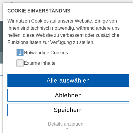
COOKIE EINVERSTÄNDNIS
TRANSLATE
Wir nutzen Cookies auf unserer Website. Einige von
ihnen sind technisch notwendig, während andere uns
Wir wollen eine Schule leben,
helfen, diese Website zu verbessern oder zusätzliche
die offen, freundlich, entwicklungsfähig
Funktionalitäten zur Verfügung zu stellen.
und partnerschaftlich ist.
Notwendige Cookies
Externe Inhalte
SERVICE
/ KALENDER
Kalender
Alle auswählen
Ablehnen
Speichern
August 2026
← Juli 2026
September
Details anzeigen
Mo.
Di.
Mi.
Do.
Fr.