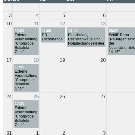
3
4
5
6
10
11
12
13
17:00
11:00
14:00
08:00
Externe
DB
Einschulung
SchilF Reno
Veranstaltung
Einzelhandel
Rechtsanwalts- und
"Neuorganisati
"Chorprobe
Notarfachangestellte/r
der
Bokaleta
Notariatslernfel
Chor"
14-16"
17
18
19
20
17:00
Externe
Veranstaltung
"Chorprobe
Bokaleta
Chor"
24
25
26
27
17:00
Externe
Veranstaltung
"Chorprobe
Bokaleta
Chor"
31
1
2
3