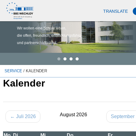
TRANSLATE
Wir wollen eine Schule leben,
die offen, freundlich, entwicklungsfähig
und partnerschaftlich ist.
SERVICE
/ KALENDER
Kalender
August 2026
← Juli 2026
September
Mo.
Di.
Mi.
Do.
Fr.